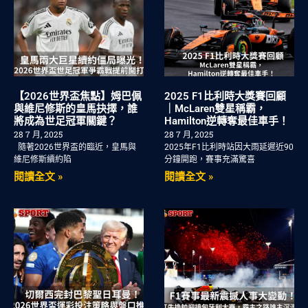
【2026世界盃焦點】姆巴佩
2025 F1比利時大獎賽回顧
與維尼修斯的皇馬抉擇，誰
｜McLaren雙星稱霸，
將成為世足冠軍關鍵？
Hamilton逆轉奪最佳車手！
28 7 月, 2025
28 7 月, 2025
隨著2026世界盃的臨近，皇馬與
2025年F1比利時站因大雨延遲近90
維尼修斯續約陷
分鐘開跑，賽事充滿驚喜
閱讀全文 »
閱讀全文 »