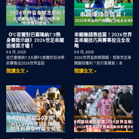
《FC首爾對巴塞隆納7:3熱
串關賺錢靠這篇！2026世界
身賽啟示錄》2026世足串關
盃串關技巧與賽事投注全攻
這樣買才穩！
略
5 8 月, 2025
5 8 月, 2025
從巴塞隆納7:3大勝FC首爾的亞洲季
2026世界盃即將開踢，想靠世足串
前賽看出2026世界盃投
關翻倍獲利？別只靠運氣！本
閱讀全文 »
閱讀全文 »