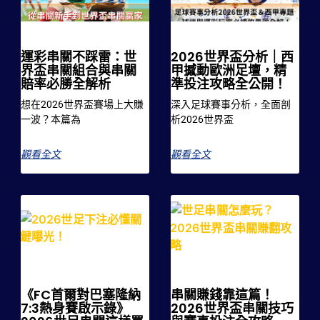
運彩串關不踩雷：世
2026世界盃分析｜西
界盃串關組合與串關
甲撼動歐洲足壇，精
賠率必勝全解析
準投注攻略全公開！
想在2026世界盃賽場上大賺
深入足球賽事分析，全面剖
一波？本篇為
析2026世界盃
觀看全文
觀看全文
《FC首爾對巴塞隆納
串關賺錢靠這篇！
7:3熱身賽啟示錄》
2026世界盃串關技巧